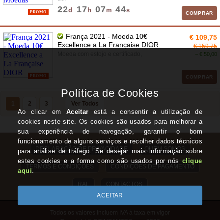
22
17
07
43
d
h
m
s
PROMO
COMPRAR
França 2021 - Moeda 10€
€ 109,75
Excellence a La Française DIOR
€ 159,75
Moeda com estojo e certificado,
− € 50,00
PROMO
COMPRAR
1
2
3
Ver Todos
DECLARAÇÃO DE PRIVACIDADE
QUEM SOMOS
TERMOS E CONDIÇÕES
CONDIÇÕES DE PAGAMENTO
RAL
CONTACTOS
Todos os valores incluem IVA à taxa em vigor