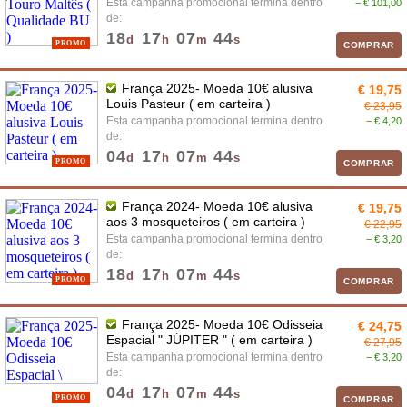
Esta campanha promocional termina dentro
− € 101,00
de:
18
17
07
43
d
h
m
s
PROMO
COMPRAR
França 2025- Moeda 10€ alusiva
€ 19,75
Louis Pasteur ( em carteira )
€ 23,95
Esta campanha promocional termina dentro
− € 4,20
de:
04
17
07
43
d
h
m
s
PROMO
COMPRAR
França 2024- Moeda 10€ alusiva
€ 19,75
aos 3 mosqueteiros ( em carteira )
€ 22,95
Esta campanha promocional termina dentro
− € 3,20
de:
18
17
07
43
d
h
m
s
PROMO
COMPRAR
França 2025- Moeda 10€ Odisseia
€ 24,75
Espacial " JÚPITER " ( em carteira )
€ 27,95
Esta campanha promocional termina dentro
− € 3,20
de:
04
17
07
43
d
h
m
s
PROMO
COMPRAR