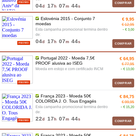
PROMO
COMPRAR
04
17
07
43
d
h
m
s
Eslovénia 2015 - Conjunto 7
€ 9,95
moedas
€ 12,95
Esta campanha promocional termina dentro
− € 3,00
de:
04
17
07
43
d
h
m
s
PROMO
COMPRAR
Portugal 2022 - Moeda 7,5€
€ 64,95
PROOF alusiva ao ISEG
€ 77,95
Moeda em estojo e com certificado INCM
− € 13,00
PROMO
COMPRAR
França 2023 - Moeda 50€
€ 84,75
COLORIDA J. O. Tous Engagés
€ 99,95
Esta campanha promocional termina dentro
− € 15,20
de:
22
17
07
43
d
h
m
s
PROMO
COMPRAR
França 2023 - Moeda 50€