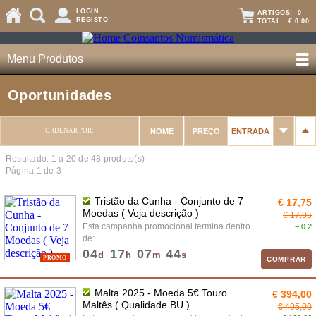
LOGIN
ARTIGOS:
0
REGISTO
TOTAL:
€ 0,00
Menu Produtos
Oportunidades
ORDENAR POR:
NOME
PREÇO
ENTRADA
Resultado: 1 a
20
de 48 produto(s)
Página 1 de 3
Tristão da Cunha - Conjunto de 7
€ 17,75
Moedas ( Veja descrição )
€ 17,95
Esta campanha promocional termina dentro
− 0.2
de:
04
17
07
43
d
h
m
s
PROMO
COMPRAR
Malta 2025 - Moeda 5€ Touro
€ 394,00
Maltês ( Qualidade BU )
€ 495,00