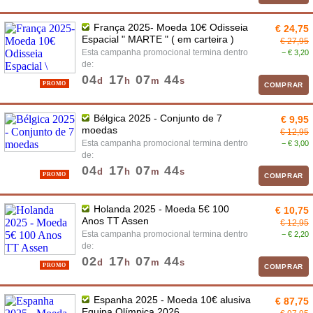
França 2025- Moeda 10€ Odisseia
€ 24,75
Espacial " MARTE " ( em carteira )
€ 27,95
Esta campanha promocional termina dentro
− € 3,20
de:
04
17
07
43
d
h
m
s
PROMO
COMPRAR
Bélgica 2025 - Conjunto de 7
€ 9,95
moedas
€ 12,95
Esta campanha promocional termina dentro
− € 3,00
de:
04
17
07
43
d
h
m
s
PROMO
COMPRAR
Holanda 2025 - Moeda 5€ 100
€ 10,75
Anos TT Assen
€ 12,95
Esta campanha promocional termina dentro
− € 2,20
de:
02
17
07
43
d
h
m
s
PROMO
COMPRAR
Espanha 2025 - Moeda 10€ alusiva
€ 87,75
Equipa Olímpica 2026