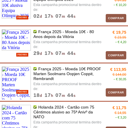
€ 97,95
Esta campanha promocional termina dentro
− € 10,20
de:
02
17
07
43
d
h
m
s
PROMO
COMPRAR
França 2025 - Moeda 10€ - 80
€ 19,75
Anos depois da Vitória
€ 23,95
Esta campanha promocional termina dentro
− € 4,20
de:
29
17
07
43
d
h
m
s
PROMO
COMPRAR
França 2025 - Moeda 10€ PROOF
€ 113,95
Marten Soolmans Oopjen Coppit,
€ 144,00
Rembrandt
− € 30,05
Esta campanha promocional termina dentro
de:
PROMO
COMPRAR
18
17
07
43
d
h
m
s
Holanda 2024 - Cartão com 75
€ 11,75
Cêntimos alusivo ao 75ª Anivº da
€ 14,95
NATO
− € 3,20
Esta campanha promocional termina dentro
de: