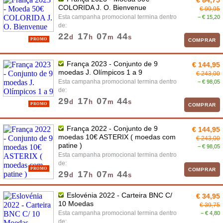
€ 84,75
COLORIDA J. O. Bienvenue
€ 99,95
Esta campanha promocional termina dentro
− € 15,20
de:
22
17
07
43
d
h
m
s
PROMO
COMPRAR
França 2023 - Conjunto de 9
€ 144,95
moedas J. Olímpicos 1 a 9
€ 243,00
Esta campanha promocional termina dentro
− € 98,05
de:
29
17
07
43
d
h
m
s
PROMO
COMPRAR
França 2022 - Conjunto de 9
€ 144,95
moedas 10€ ASTERIX ( moedas com
€ 243,00
patine )
− € 98,05
Esta campanha promocional termina dentro
de:
PROMO
COMPRAR
29
17
07
43
d
h
m
s
Eslovénia 2022 - Carteira BNC C/
€ 34,95
10 Moedas
€ 39,75
Esta campanha promocional termina dentro
− € 4,80
de: