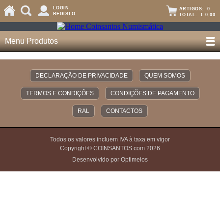
LOGIN
ARTIGOS:
0
REGISTO
TOTAL:
€ 0,00
Menu Produtos
DECLARAÇÃO DE PRIVACIDADE
QUEM SOMOS
TERMOS E CONDIÇÕES
CONDIÇÕES DE PAGAMENTO
RAL
CONTACTOS
Todos os valores incluem IVA à taxa em vigor
Copyright © COINSANTOS.com 2026
Desenvolvido por Optimeios