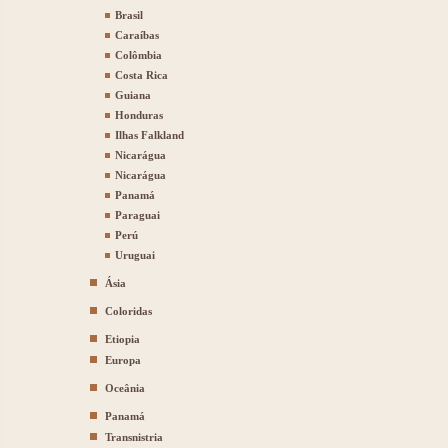
Brasil
Caraíbas
Colômbia
Costa Rica
Guiana
Honduras
Ilhas Falkland
Nicarágua
Nicarágua
Panamá
Paraguai
Perú
Uruguai
Ásia
Coloridas
Etiopia
Europa
Oceânia
Panamá
Transnistria