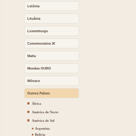
Letónia
Lituânia
Luxemburgo
Comemorativa 3€
Malta
Moedas OURO
Mónaco
Outros Países
África
América do Norte
América do Sul
Argentina
Bolivia