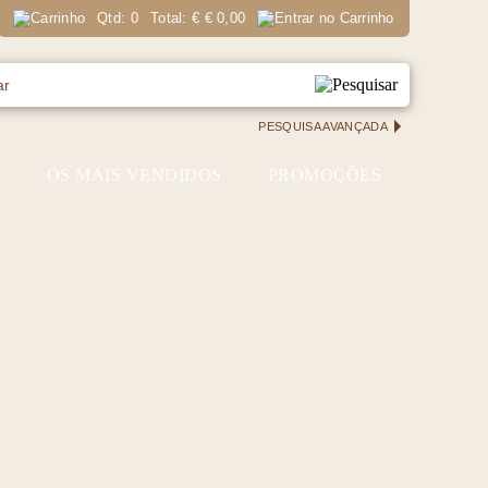
Qtd:
0
Total:
€
€ 0,00
PESQUISA AVANÇADA
S
OS MAIS VENDIDOS
PROMOÇÕES