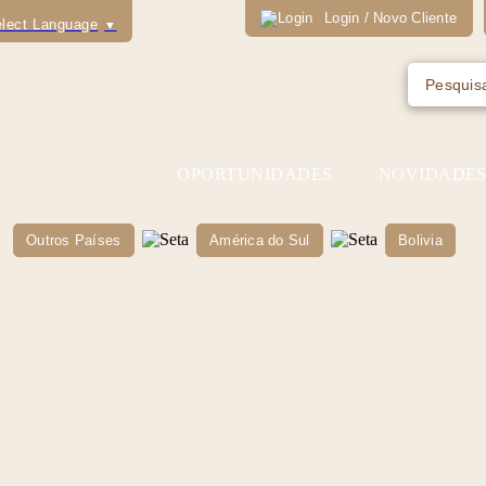
Login / Novo Cliente
lect Language
▼
OPORTUNIDADES
NOVIDADE
Outros Países
América do Sul
Bolivia