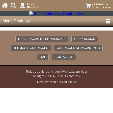
LOGIN
ARTIGOS:
0
REGISTO
TOTAL:
€ 0,00
Menu Produtos
DECLARAÇÃO DE PRIVACIDADE
QUEM SOMOS
TERMOS E CONDIÇÕES
CONDIÇÕES DE PAGAMENTO
RAL
CONTACTOS
Todos os valores incluem IVA à taxa em vigor
Copyright © COINSANTOS.com 2026
Desenvolvido por Optimeios