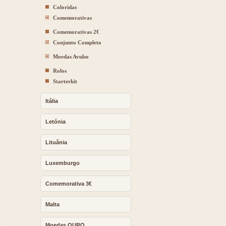
Coloridas
Comemorativas
Comemorativas 2€
Conjunto Completo
Moedas Avulso
Rolos
Starterkit
Itália
Letónia
Lituânia
Luxemburgo
Comemorativa 3€
Malta
Moedas OURO