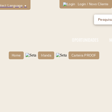
Login / Novo Cliente
lect Language
▼
OPORTUNIDADES
N
Home
Irlanda
Carteira PROOF