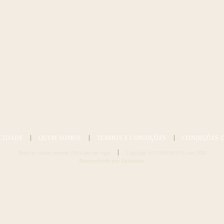
CIDADE
QUEM SOMOS
TERMOS E CONDIÇÕES
CONDIÇÕES 
Todos os valores incluem IVA à taxa em vigor
Copyright © COINSANTOS.com 2026
Desenvolvido por Optimeios