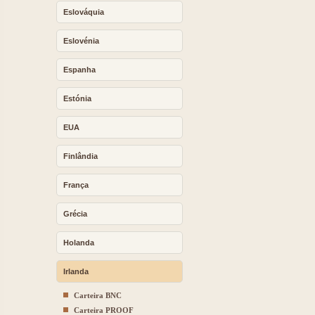
Eslováquia
Eslovénia
Espanha
Estónia
EUA
Finlândia
França
Grécia
Holanda
Irlanda
Carteira BNC
Carteira PROOF