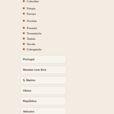
Coloridas
Etiopia
Europa
Oceânia
Panamá
Transnistria
Tunisia
Tuvalu
Uzbequistão
Portugal
Moedas com Erro
S. Marino
Vários
República
Vaticano