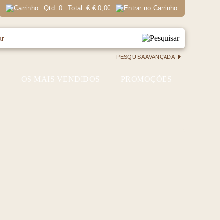
Qtd:
0
Total:
€
€ 0,00
PESQUISA AVANÇADA
S
OS MAIS VENDIDOS
PROMOÇÕES