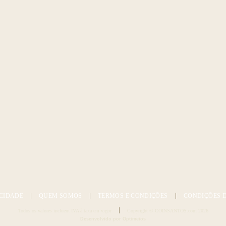
CIDADE
QUEM SOMOS
TERMOS E CONDIÇÕES
CONDIÇÕES 
Todos os valores incluem IVA à taxa em vigor
Copyright © COINSANTOS.com 2026
Desenvolvido por Optimeios