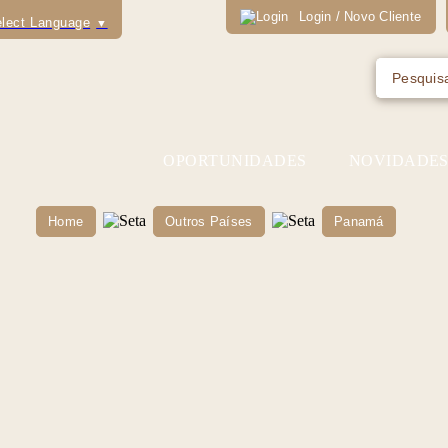
Login / Novo Cliente
lect Language
▼
OPORTUNIDADES
NOVIDADE
Home
Outros Países
Panamá