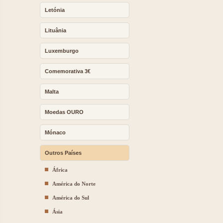
Letónia
Lituânia
Luxemburgo
Comemorativa 3€
Malta
Moedas OURO
Mónaco
Outros Países
África
América do Norte
América do Sul
Ásia