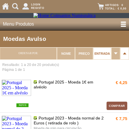
LOGIN
ARTIGOS:
0
REGISTO
TOTAL:
€ 0,00
Menu Produtos
Moedas Avulso
ORDENAR POR:
NOME
PREÇO
ENTRADA
Resultado: 1 a
20
de 20 produto(s)
Página 1 de 1
Portugal 2025 - Moeda 1€ em
€ 4,25
alvéolo
NOVO
COMPRAR
Portugal 2023 - Moeda normal de 2
€ 7,75
Euros ( retirada de rolo )
Moeda de rolo para circulação