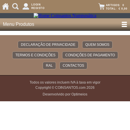
LOGIN
ARTIGOS:
0
REGISTO
TOTAL:
€ 0,00
Menu Produtos
DECLARAÇÃO DE PRIVACIDADE
QUEM SOMOS
TERMOS E CONDIÇÕES
CONDIÇÕES DE PAGAMENTO
RAL
CONTACTOS
Todos os valores incluem IVA à taxa em vigor
Copyright © COINSANTOS.com 2026
Desenvolvido por Optimeios