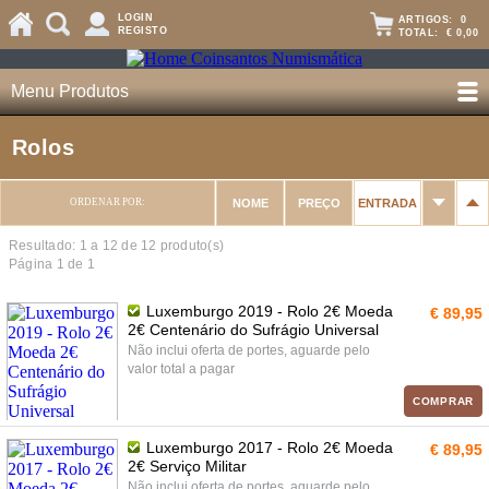
LOGIN
ARTIGOS:
0
REGISTO
TOTAL:
€ 0,00
Menu Produtos
Rolos
ORDENAR POR:
NOME
PREÇO
ENTRADA
Resultado: 1 a
12
de 12 produto(s)
Página 1 de 1
Luxemburgo 2019 - Rolo 2€ Moeda
€ 89,95
2€ Centenário do Sufrágio Universal
Não inclui oferta de portes, aguarde pelo
valor total a pagar
COMPRAR
Luxemburgo 2017 - Rolo 2€ Moeda
€ 89,95
2€ Serviço Militar
Não inclui oferta de portes, aguarde pelo