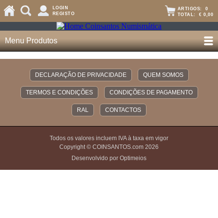
LOGIN
ARTIGOS:
0
REGISTO
TOTAL:
€ 0,00
Menu Produtos
DECLARAÇÃO DE PRIVACIDADE
QUEM SOMOS
TERMOS E CONDIÇÕES
CONDIÇÕES DE PAGAMENTO
RAL
CONTACTOS
Todos os valores incluem IVA à taxa em vigor
Copyright © COINSANTOS.com 2026
Desenvolvido por Optimeios