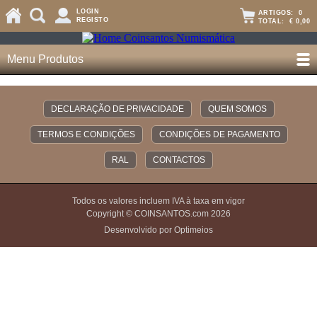
LOGIN
ARTIGOS:
0
REGISTO
TOTAL:
€ 0,00
Menu Produtos
DECLARAÇÃO DE PRIVACIDADE
QUEM SOMOS
TERMOS E CONDIÇÕES
CONDIÇÕES DE PAGAMENTO
RAL
CONTACTOS
Todos os valores incluem IVA à taxa em vigor
Copyright © COINSANTOS.com 2026
Desenvolvido por Optimeios