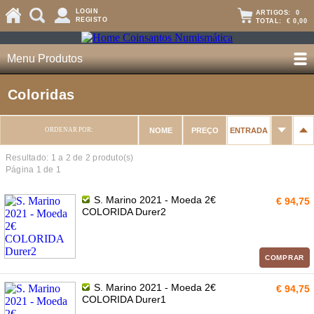
LOGIN
ARTIGOS:
0
REGISTO
TOTAL:
€ 0,00
Menu Produtos
Coloridas
ORDENAR POR:
NOME
PREÇO
ENTRADA
Resultado: 1 a
2
de 2 produto(s)
Página 1 de 1
S. Marino 2021 - Moeda 2€
€ 94,75
COLORIDA Durer2
COMPRAR
S. Marino 2021 - Moeda 2€
€ 94,75
COLORIDA Durer1