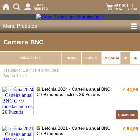
LOGIN
ARTIGOS:
0
REGISTO
TOTAL:
€ 0,00
Menu Produtos
Carteira BNC
ORDENAR POR:
NOME
PREÇO
ENTRADA
Resultado: 1 a
4
de 4 produto(s)
Página 1 de 1
Letónia 2024 - Carteira anual BNC
€ 44,95
C / 9 moedas incli os 2€ Puzuris
COMPRAR
Letónia 2021 - Carteira anual BNC
€ 54,95
C / 9 moedas