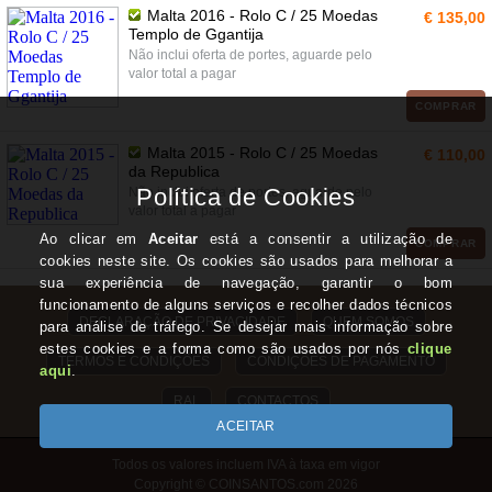
Malta 2016 - Rolo C / 25 Moedas
€ 135,00
Templo de Ggantija
Não inclui oferta de portes, aguarde pelo
valor total a pagar
COMPRAR
Malta 2015 - Rolo C / 25 Moedas
€ 110,00
da Republica
Não inclui oferta de portes, aguarde pelo
valor total a pagar
COMPRAR
DECLARAÇÃO DE PRIVACIDADE
QUEM SOMOS
TERMOS E CONDIÇÕES
CONDIÇÕES DE PAGAMENTO
RAL
CONTACTOS
Todos os valores incluem IVA à taxa em vigor
Copyright © COINSANTOS.com 2026