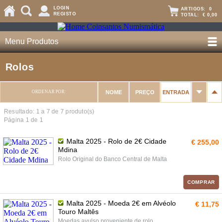
LOGIN
ARTIGOS:
0
REGISTO
TOTAL:
€ 0,00
Menu Produtos
Rolos
ORDENAR POR:
NOME
PREÇO
ENTRADA
Resultado: 1 a
7
de 7 produto(s)
Página 1 de 1
Malta 2025 - Rolo de 2€ Cidade
€ 255,00
Mdina
Rolo Original do Banco Central de Malta
COMPRAR
Malta 2025 - Moeda 2€ em Alvéolo
€ 11,75
Touro Maltês
Moedas avulso proveniente de rolo