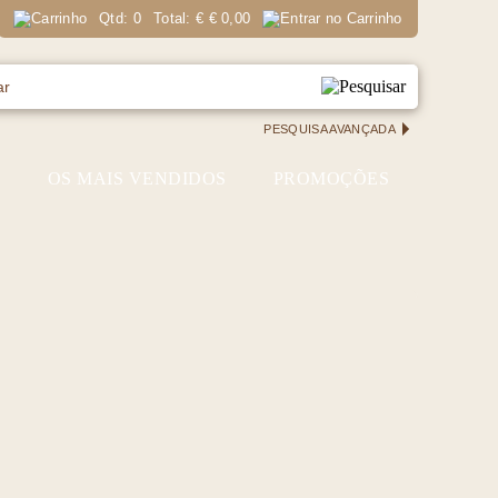
Qtd:
0
Total:
€
€ 0,00
PESQUISA AVANÇADA
S
OS MAIS VENDIDOS
PROMOÇÕES