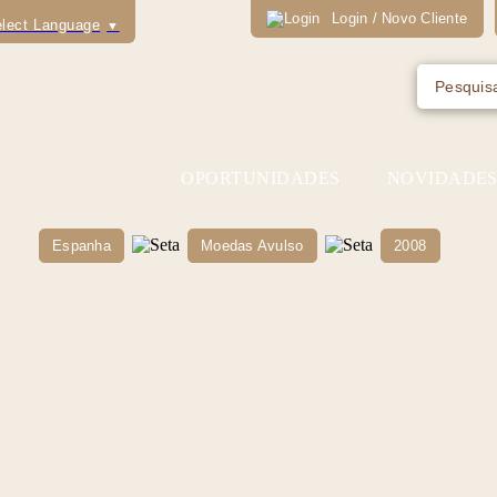
Login / Novo Cliente
lect Language
▼
OPORTUNIDADES
NOVIDADE
Espanha
Moedas Avulso
2008