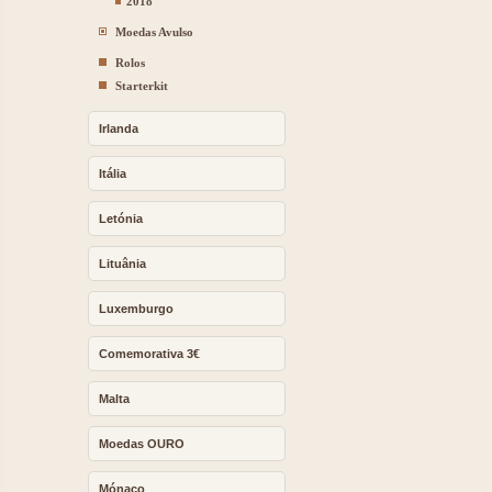
2018
Moedas Avulso
Rolos
Starterkit
Irlanda
Itália
Letónia
Lituânia
Luxemburgo
Comemorativa 3€
Malta
Moedas OURO
Mónaco