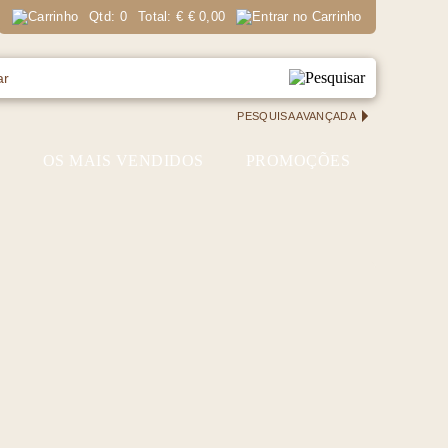
Qtd:
0
Total:
€
€ 0,00
PESQUISA AVANÇADA
S
OS MAIS VENDIDOS
PROMOÇÕES