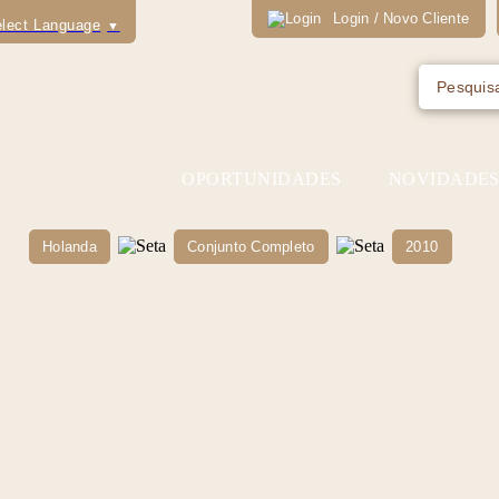
Login / Novo Cliente
lect Language
▼
OPORTUNIDADES
NOVIDADE
Holanda
Conjunto Completo
2010