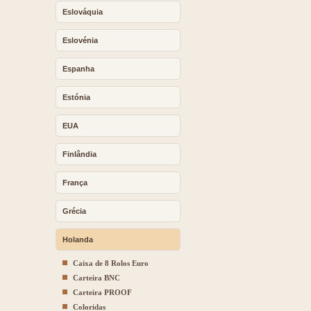
Eslováquia
Eslovénia
Espanha
Estónia
EUA
Finlândia
França
Grécia
Holanda
Caixa de 8 Rolos Euro
Carteira BNC
Carteira PROOF
Coloridas