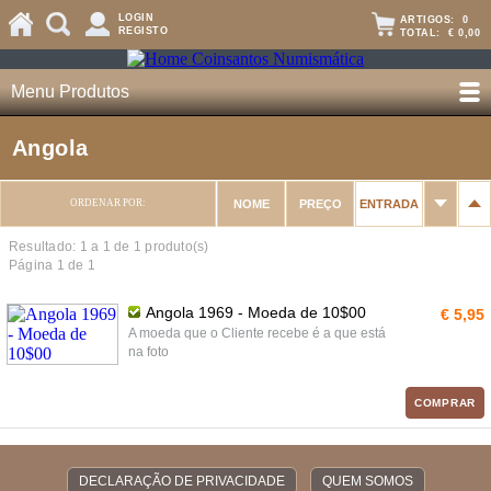
LOGIN
ARTIGOS:
0
REGISTO
TOTAL:
€ 0,00
Menu Produtos
Angola
ORDENAR POR:
NOME
PREÇO
ENTRADA
Resultado: 1 a
1
de 1 produto(s)
Página 1 de 1
Angola 1969 - Moeda de 10$00
€ 5,95
A moeda que o Cliente recebe é a que está
na foto
COMPRAR
DECLARAÇÃO DE PRIVACIDADE
QUEM SOMOS