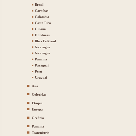
Brasil
Caraíbas
Colômbia
Costa Rica
Guiana
Honduras
Ilhas Falkland
Nicarágua
Nicarágua
Panamá
Paraguai
Perú
Uruguai
Ásia
Coloridas
Etiopia
Europa
Oceânia
Panamá
Transnistria