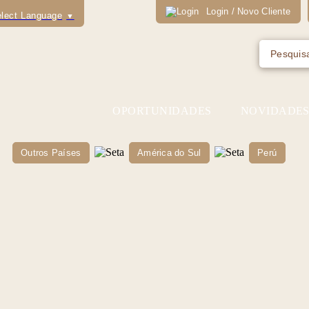
Login / Novo Cliente
lect Language
▼
OPORTUNIDADES
NOVIDADE
Outros Países
América do Sul
Perú