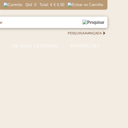
Qtd:
0
Total:
€
€ 0,00
PESQUISA AVANÇADA
S
OS MAIS VENDIDOS
PROMOÇÕES