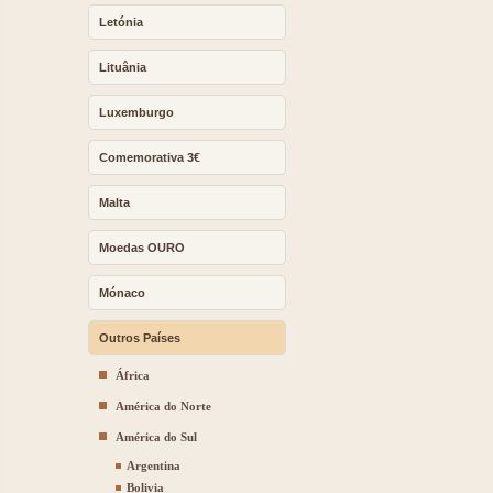
Letónia
Lituânia
Luxemburgo
Comemorativa 3€
Malta
Moedas OURO
Mónaco
Outros Países
África
América do Norte
América do Sul
Argentina
Bolivia