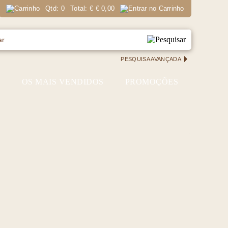
Qtd:
0
Total:
€
€ 0,00
PESQUISA AVANÇADA
S
OS MAIS VENDIDOS
PROMOÇÕES