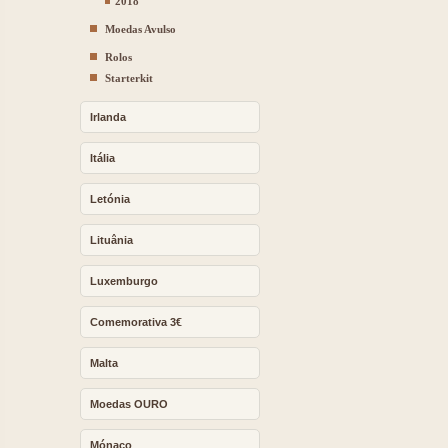
2018
Moedas Avulso
Rolos
Starterkit
Irlanda
Itália
Letónia
Lituânia
Luxemburgo
Comemorativa 3€
Malta
Moedas OURO
Mónaco