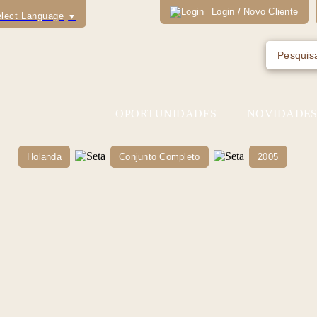
Login / Novo Cliente
lect Language
▼
OPORTUNIDADES
NOVIDADE
Holanda
Conjunto Completo
2005