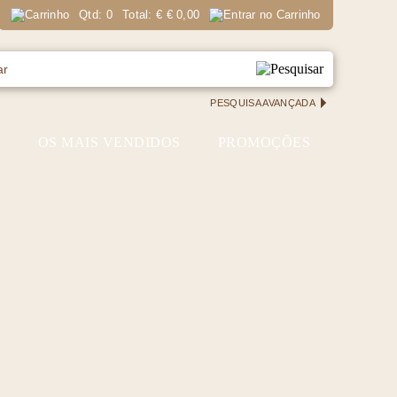
Qtd:
0
Total:
€
€ 0,00
PESQUISA AVANÇADA
S
OS MAIS VENDIDOS
PROMOÇÕES