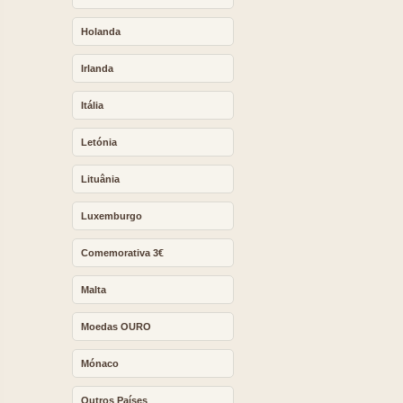
Holanda
Irlanda
Itália
Letónia
Lituânia
Luxemburgo
Comemorativa 3€
Malta
Moedas OURO
Mónaco
Outros Países