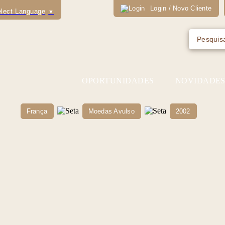
Login / Novo Cliente
lect Language
▼
OPORTUNIDADES
NOVIDADE
França
Moedas Avulso
2002