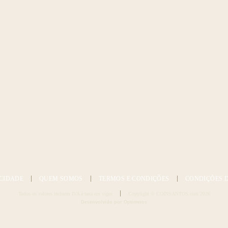
CIDADE
QUEM SOMOS
TERMOS E CONDIÇÕES
CONDIÇÕES 
Todos os valores incluem IVA à taxa em vigor
Copyright © COINSANTOS.com 2026
Desenvolvido por Optimeios