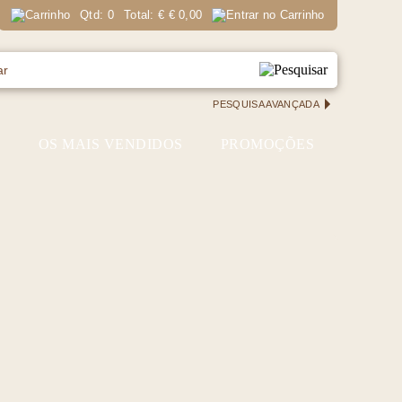
Qtd:
0
Total:
€
€ 0,00
PESQUISA AVANÇADA
S
OS MAIS VENDIDOS
PROMOÇÕES