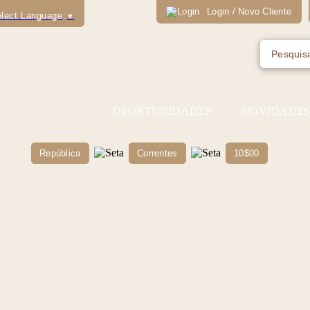
Login / Novo Cliente
lect Language
▼
OPORTUNIDADES
NOVIDADE
República
Correntes
10$00