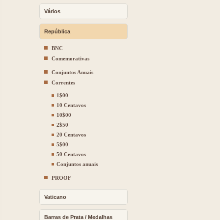
Vários
República
BNC
Comemorativas
Conjuntos Anuais
Correntes
1$00
10 Centavos
10$00
2$50
20 Centavos
5$00
50 Centavos
Conjuntos anuais
PROOF
Vaticano
Barras de Prata / Medalhas