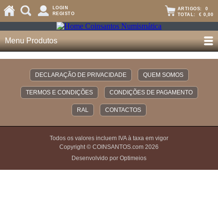
LOGIN
ARTIGOS:
0
REGISTO
TOTAL:
€ 0,00
Menu Produtos
DECLARAÇÃO DE PRIVACIDADE
QUEM SOMOS
TERMOS E CONDIÇÕES
CONDIÇÕES DE PAGAMENTO
RAL
CONTACTOS
Todos os valores incluem IVA à taxa em vigor
Copyright © COINSANTOS.com 2026
Desenvolvido por Optimeios