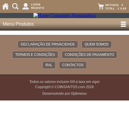
LOGIN
ARTIGOS:
0
REGISTO
TOTAL:
€ 0,00
Menu Produtos
DECLARAÇÃO DE PRIVACIDADE
QUEM SOMOS
TERMOS E CONDIÇÕES
CONDIÇÕES DE PAGAMENTO
RAL
CONTACTOS
Todos os valores incluem IVA à taxa em vigor
Copyright © COINSANTOS.com 2026
Desenvolvido por Optimeios