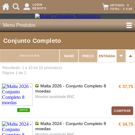
LOGIN
ARTIGOS:
0
REGISTO
TOTAL:
€ 0,00
Menu Produtos
Conjunto Completo
ORDENAR POR:
NOME
PREÇO
ENTRADA
Resultado: 1 a
10
de 10 produto(s)
Página 1 de 1
Malta 2026 - Conjunto Completo 8
€ 37,75
moedas
Moedas qualidade BNC
NOVO
COMPRAR
Malta 2024 - Conjunto Completo 8
€ 34,75
moedas
Moedas qualidade BNC