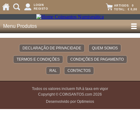
LOGIN
ARTIGOS:
0
REGISTO
TOTAL:
€ 0,00
Menu Produtos
DECLARAÇÃO DE PRIVACIDADE
QUEM SOMOS
TERMOS E CONDIÇÕES
CONDIÇÕES DE PAGAMENTO
RAL
CONTACTOS
Todos os valores incluem IVA à taxa em vigor
Copyright © COINSANTOS.com 2026
Desenvolvido por Optimeios