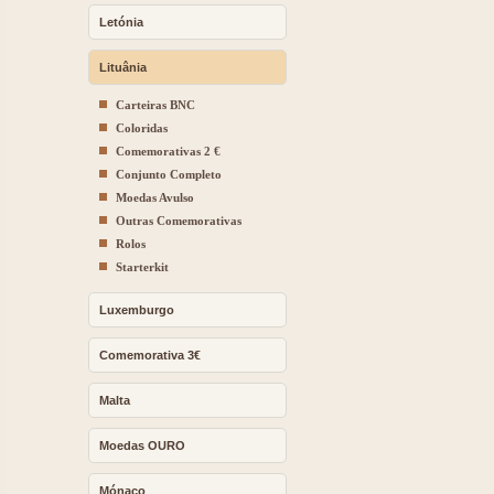
Letónia
Lituânia
Carteiras BNC
Coloridas
Comemorativas 2 €
Conjunto Completo
Moedas Avulso
Outras Comemorativas
Rolos
Starterkit
Luxemburgo
Comemorativa 3€
Malta
Moedas OURO
Mónaco