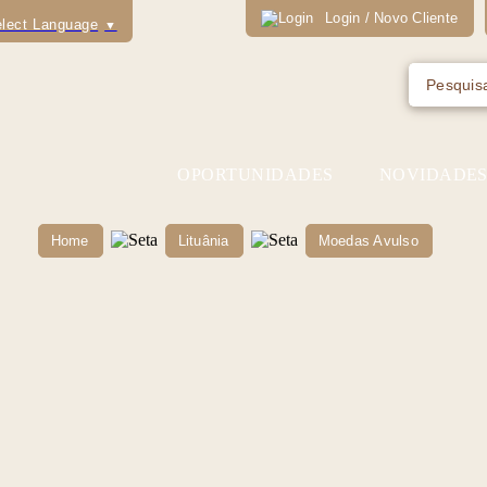
Login / Novo Cliente
lect Language
▼
OPORTUNIDADES
NOVIDADE
Home
Lituânia
Moedas Avulso