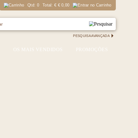
Qtd:
0
Total:
€
€ 0,00
PESQUISA AVANÇADA
S
OS MAIS VENDIDOS
PROMOÇÕES