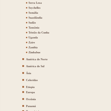
Serra Leoa
Seychelles
Somália
Suazilândia
Sudão
Tanzânia
Tristão da Cunha
Uganda
Zaire
Zambia
Zimbabue
América do Norte
América do Sul
Ásia
Coloridas
Etiopia
Europa
Oceânia
Panamá