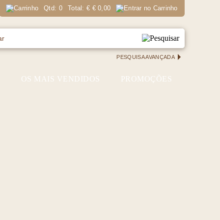
Qtd:
0
Total:
€
€ 0,00
PESQUISA AVANÇADA
S
OS MAIS VENDIDOS
PROMOÇÕES