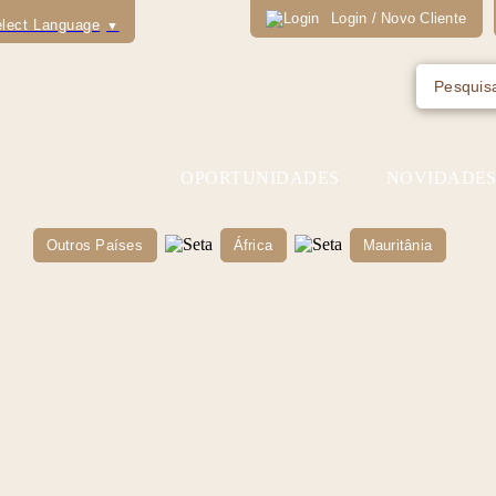
Login / Novo Cliente
lect Language
▼
OPORTUNIDADES
NOVIDADE
Outros Países
África
Mauritânia