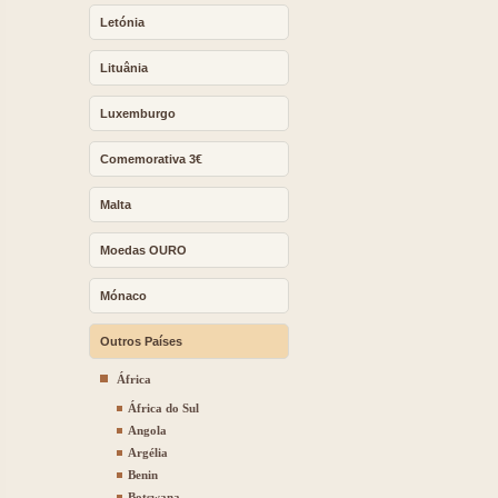
Letónia
Lituânia
Luxemburgo
Comemorativa 3€
Malta
Moedas OURO
Mónaco
Outros Países
África
África do Sul
Angola
Argélia
Benin
Botswana