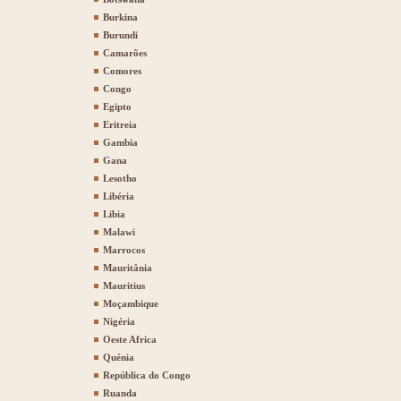
Burkina
Burundi
Camarões
Comores
Congo
Egipto
Eritreia
Gambia
Gana
Lesotho
Libéria
Libia
Malawi
Marrocos
Mauritânia
Mauritius
Moçambique
Nigéria
Oeste Africa
Quénia
República do Congo
Ruanda