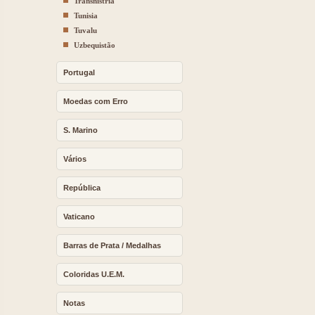
Transnistria
Tunisia
Tuvalu
Uzbequistão
Portugal
Moedas com Erro
S. Marino
Vários
República
Vaticano
Barras de Prata / Medalhas
Coloridas U.E.M.
Notas