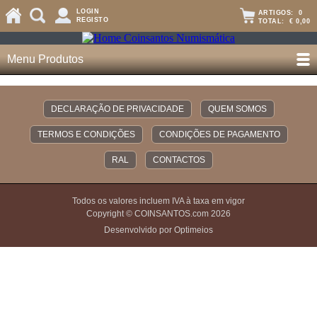
LOGIN
ARTIGOS:
0
REGISTO
TOTAL:
€ 0,00
Menu Produtos
DECLARAÇÃO DE PRIVACIDADE
QUEM SOMOS
TERMOS E CONDIÇÕES
CONDIÇÕES DE PAGAMENTO
RAL
CONTACTOS
Todos os valores incluem IVA à taxa em vigor
Copyright © COINSANTOS.com 2026
Desenvolvido por Optimeios