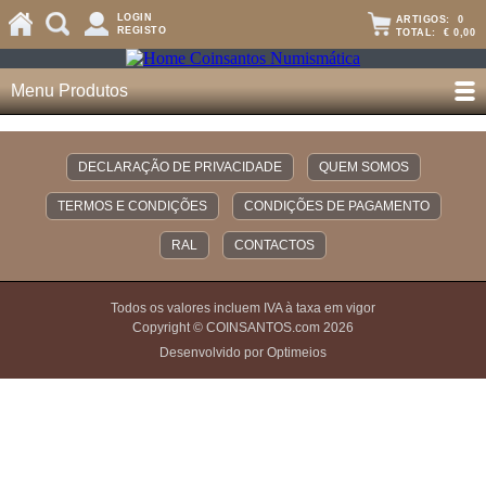
LOGIN
ARTIGOS:
0
REGISTO
TOTAL:
€ 0,00
Menu Produtos
DECLARAÇÃO DE PRIVACIDADE
QUEM SOMOS
TERMOS E CONDIÇÕES
CONDIÇÕES DE PAGAMENTO
RAL
CONTACTOS
Todos os valores incluem IVA à taxa em vigor
Copyright © COINSANTOS.com 2026
Desenvolvido por Optimeios