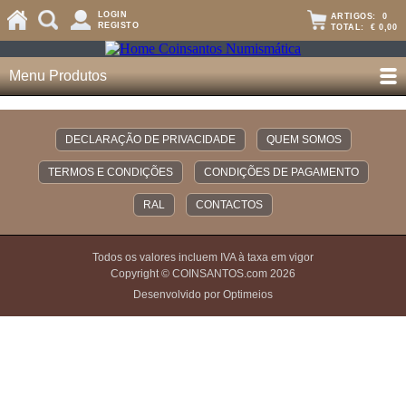
LOGIN
ARTIGOS:
0
REGISTO
TOTAL:
€ 0,00
Menu Produtos
DECLARAÇÃO DE PRIVACIDADE
QUEM SOMOS
TERMOS E CONDIÇÕES
CONDIÇÕES DE PAGAMENTO
RAL
CONTACTOS
Todos os valores incluem IVA à taxa em vigor
Copyright © COINSANTOS.com 2026
Desenvolvido por Optimeios