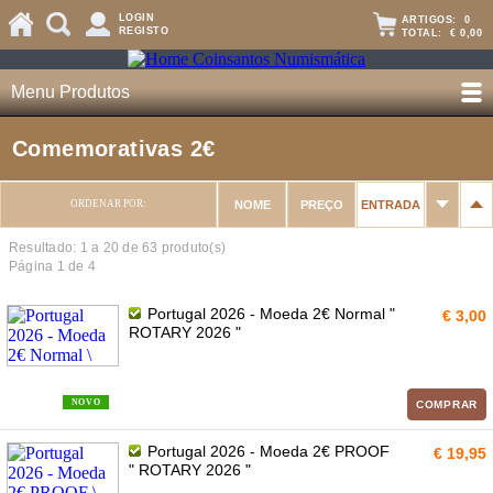
LOGIN
ARTIGOS:
0
REGISTO
TOTAL:
€ 0,00
Menu Produtos
Comemorativas 2€
ORDENAR POR:
NOME
PREÇO
ENTRADA
Resultado: 1 a
20
de 63 produto(s)
Página 1 de 4
Portugal 2026 - Moeda 2€ Normal "
€ 3,00
ROTARY 2026 "
NOVO
COMPRAR
Portugal 2026 - Moeda 2€ PROOF
€ 19,95
" ROTARY 2026 "