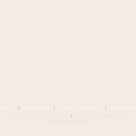
CIDADE
QUEM SOMOS
TERMOS E CONDIÇÕES
CONDIÇÕES 
Todos os valores incluem IVA à taxa em vigor
Copyright © COINSANTOS.com 2026
Desenvolvido por Optimeios