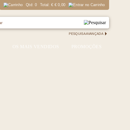
Qtd:
0
Total:
€
€ 0,00
PESQUISA AVANÇADA
S
OS MAIS VENDIDOS
PROMOÇÕES